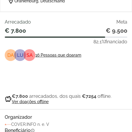
location_on
Oranienburg, Deutschland
Arrecadado
Meta
€ 7.800
€ 9.500
82,1%
financiado
DA
LU
SA
16
Pessoas que doaram
Partilhar
Doar
€7.800
arrecadados, dos quais
€7254
offline.
savings
Ver doações offline
Organizador
COVER.INFO n. e. V
Beneficiário
info