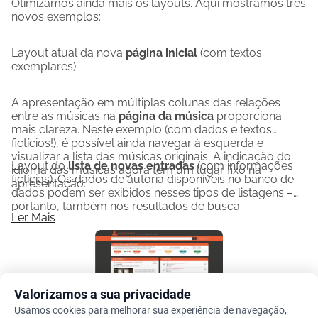
Otimizamos ainda mais os layouts. Aqui mostramos três
COVER.INFO possa continuar existindo e estar 
novos exemplos:
disponível para todos os amantes da música nos 
próximos anos. Devido ao nosso status de associação 
Layout atual da nova
página inicial
(com textos
exemplares).
sem fins lucrativos com sede na Alemanha, podemos 
emitir recibos de doação que podem ser apresentados 
A apresentação em múltiplas colunas das relações
à autoridade fiscal. Para isso, vocês devem informar seu 
entre as músicas na
página da música
proporciona
endereço residencial e e-mail ao fazer a doação, pois 
mais clareza. Neste exemplo (com dados e textos
somente assim poderemos enviar um recibo. Qualquer 
fictícios!), é possível ainda navegar à esquerda e
quantia, por menor que seja, ajuda!
visualizar a lista das músicas originais. A indicação do
Layout do
lista de novas entradas
(com informações
idioma das músicas agora tem um lugar fixo na
Vocês estão fazendo uma contribuição valiosa para a 
fictícias). Os dados de autoria disponíveis no banco de
apresentação.
documentação histórica musical do fenômeno das 
dados podem ser exibidos nesses tipos de listagens –
portanto, também nos resultados de busca –
versões cover e citações musicais.
Ler Mais
eliminando a necessidade de acessar a página da
As imagens a seguir mostram o layout da página 
música.
planejada.
Valorizamos a sua privacidade
Usamos cookies para melhorar sua experiência de navegação,