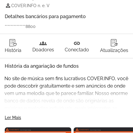
COVER.INFO n. e. V
Detalhes bancários para pagamento
**************8800
groups
link
Doadores
Conectado
História
Atualizações
História da angariação de fundos
No site de música sem fins lucrativos COVER.INFO, você 
pode descobrir gratuitamente e sem anúncios de onde 
vem uma melodia que te parece familiar. Nosso enorme 
banco de dados revela de onde são originárias as 
músicas e melodias individuais, quais intérpretes as 
cobriram, de onde vem a amostra ao fundo de uma 
Ler Mais
música ou de qual outra canção antiga alguém "pegou" 
uma melodia. Claro, você também pode pesquisar ao 