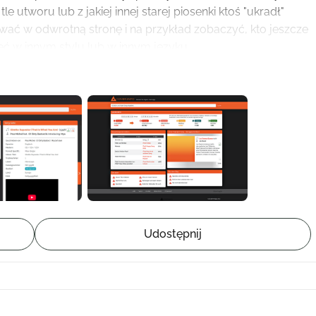
e utworu lub z jakiej innej starej piosenki ktoś "ukradł" 
ać w odwrotną stronę i na przykład zobaczyć, kto jeszcze 
eć w innym stylu lub w innym języku.
óc jeszcze lepiej i intuicyjniej prezentować ponad 640 000 
 Mamy już przemyślaną koncepcję i projekt graficzny. 
ż obecny system nie jest przystosowany do niekończącego 
tem staje się coraz wolniejszy. Ponadto chcemy wzbogacić 
z naszej redakcji, abyście otrzymywali utwory, które 
kład szczególnie udane lub dziwaczne wersje utworów.
nie z 17 miłośników muzyki, którzy od wielu lat spędzają 
o bazę danych, jej uzupełnianiu i generowaniu nowych 
o około 100 wpisów dziennie, a także istniejące wpisy są 
posób powstaje cyfrowy słownik wersji coverowych, sampli, 
Udostępnij
dziedzin muzyki.
 non-profit COVER.INFO n.e.V. są bardzo ograniczone, 
znie z niewielkich składek członków stowarzyszenia i 
ał zebrać 7 500 na projekt. Potrzebujemy jednak jeszcze 9 