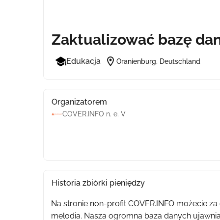
Zaktualizować bazę da
location_on
Edukacja
Oranienburg, Deutschland
Organizatorem
COVER.INFO n. e. V
Historia zbiórki pieniędzy
Na stronie non-profit COVER.INFO możecie za 
melodia. Nasza ogromna baza danych ujawnia,