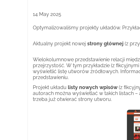
Prosimy, pomóżcie nam swoją darowizną, aby 
było dostępne dla wszystkich miłośników muzyki
14 May 2025
siedzibą w Niemczech możemy wystawiać potwi
Optymalizowaliśmy projekty układów. Przykła
skarbowym. Aby to zrobić, powinniście jednak
e-mail, ponieważ tylko wtedy będziemy mogli
Aktualny projekt nowej
strony głównej
(z prz
najmniejsza, się liczy!
Wnosicie cenny wkład w dokumentację muzyczne
Wielokolumnowe przedstawienie relacji międ
muzycznych.
przejrzystość. W tym przykładzie (z fikcyjnym
Poniższe zdjęcia pokazują układ planowanej st
wyświetlić listę utworów źródłowych. Informa
przedstawieniu.
Projekt układu
listy nowych wpisów
(z fikcyj
autorach można wyświetlać w takich listach –
trzeba już otwierać strony utworu.