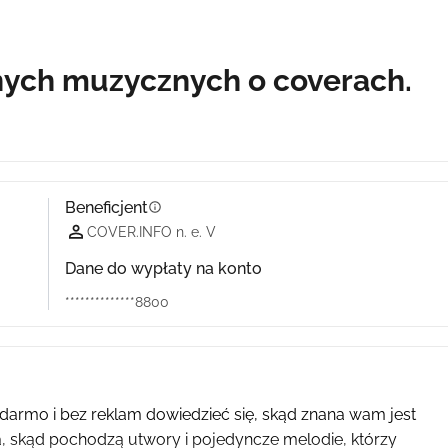
nych muzycznych o coverach.
Beneficjent
info
COVER.INFO n. e. V
Dane do wypłaty na konto
**************8800
darmo i bez reklam dowiedzieć się, skąd znana wam jest 
 skąd pochodzą utwory i pojedyncze melodie, którzy 