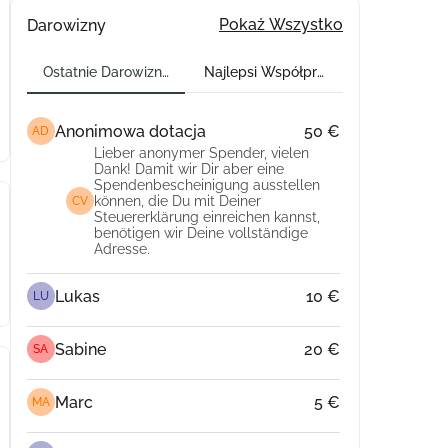
Pokaż Wszystko
Darowizny
Ostatnie Darowizny
Najlepsi Współpracownicy
Anonimowa dotacja
50 €
AD
Lieber anonymer Spender, vielen
Dank! Damit wir Dir aber eine
Spendenbescheinigung ausstellen
können, die Du mit Deiner
CV
Steuererklärung einreichen kannst,
benötigen wir Deine vollständige
Adresse.
Lukas
10 €
LU
Sabine
20 €
SA
Marc
5 €
MA