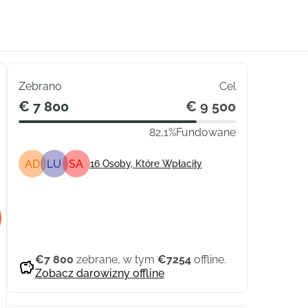
Zebrano
Cel
€ 7 800
€ 9 500
82,1%
Fundowane
AD
LU
SA
16
Osoby, Które Wpłaciły
Udostępnij
Podarować
€7 800
zebrane, w tym
€7254
offline.
savings
Zobacz darowizny offline