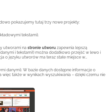
COVER.INFO mogło dalej istnieć i w nadchodzących latach 
. Dzięki naszemu statusowi jako organizacji non-profit z 
erdzenia darowizn, które można złożyć w urzędzie 
dowo pokazujemy tutaj trzy nowe projekty:
 podać przy darowiznach swój adres zamieszkania i adres 
 wysłać Wam potwierdzenie. Każda kwota, nawet 
ykładowymi tekstami).
j historii zjawiska wersji coverowych i cytatów 
zy utworami na
stronie utworu
zapewnia lepszą
i danymi i tekstami!) można dodatkowo przejść w lewo i
rony.
cja o języku utworów ma teraz stałe miejsce w
nymi danymi). W bazie danych dostępne informacje o
 a więc także w wynikach wyszukiwania – dzięki czemu nie